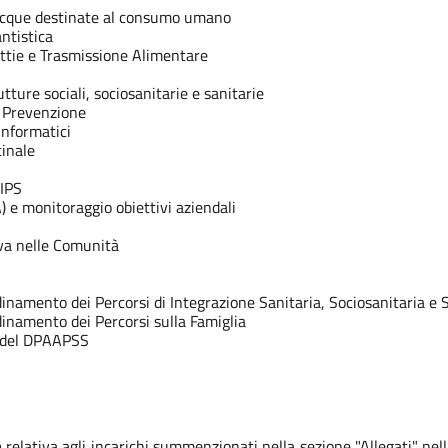
a acque destinate al consumo umano
ntistica
lattie e Trasmissione Alimentare
tture sociali, sociosanitarie e sanitarie
a Prevenzione
 informatici
inale
DIPS
 e monitoraggio obiettivi aziendali
va nelle Comunità
namento dei Percorsi di Integrazione Sanitaria, Sociosanitaria e 
inamento dei Percorsi sulla Famiglia
i del DPAAPSS
a
relativa agli incarichi summenzionati nella sezione "Allegati" nel