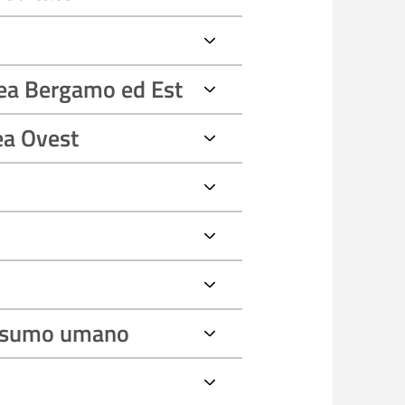
rea Bergamo ed Est
ea Ovest
consumo umano