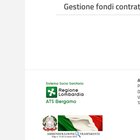
Gestione fondi contrat
P
D
V
T