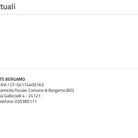
tuali
ATS BERGAMO
.IVA / CF: 04114400163
omicilio fiscale: Comune di Bergamo (BG)
ia Gallicciolli 4 - 24121
elefono: 035385111