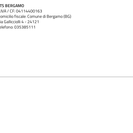
ATS BERGAMO
.IVA / CF: 04114400163
omicilio fiscale: Comune di Bergamo (BG)
ia Gallicciolli 4 - 24121
elefono: 035385111