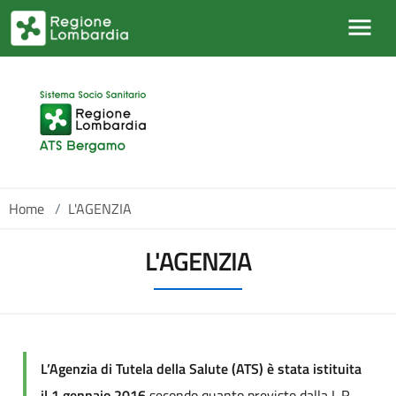
Salta al contenuto principale
Home
/
L'AGENZIA
L'AGENZIA
L’Agenzia di Tutela della Salute (ATS) è stata istituita
il 1 gennaio 2016
secondo quanto previsto dalla L.R.