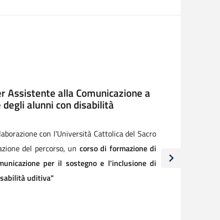
 -area controlli-. XV° rapporto
ttà di Legambiente
orio in Campidoglio a Roma, il 23 luglio