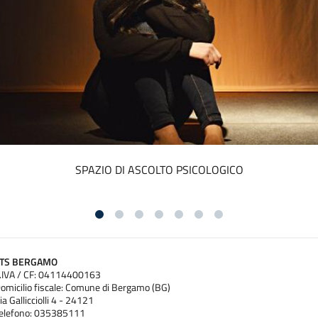
PROGETTO JA-CIRCE
ATS BERGAMO
.IVA / CF: 04114400163
omicilio fiscale: Comune di Bergamo (BG)
ia Gallicciolli 4 - 24121
elefono: 035385111