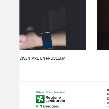
IO DI ASCOLTO PSICOLOGICO
P
D
V
T