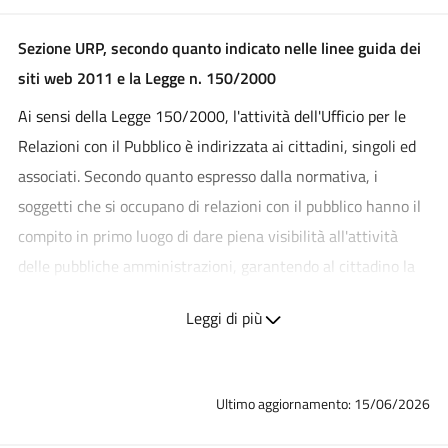
Sezione URP, secondo quanto indicato nelle linee guida dei
siti web 2011 e la Legge n. 150/2000
Ai sensi della Legge 150/2000, l'attività dell'Ufficio per le
Relazioni con il Pubblico è indirizzata ai cittadini, singoli ed
associati. Secondo quanto espresso dalla normativa, i
soggetti che si occupano di relazioni con il pubblico hanno il
compito in primo luogo di dare piena visibilità all'attività
delle pubbliche amministrazioni, garantendo al cittadino la
possibilità di partecipare ed accedere all'attività della stessa,
Leggi di più
anche attraverso il coinvolgimento e l'aggiornamento
costante rispetto agli iter dei procedimenti amministrativi in
sintonia con le previsioni in tema di diritti di informazione, di
Ultimo aggiornamento: 15/06/2026
accesso e di partecipazione previste dalla Legge n. 241/1990
e successive modifiche. Va inoltre ricordato che la Direttiva