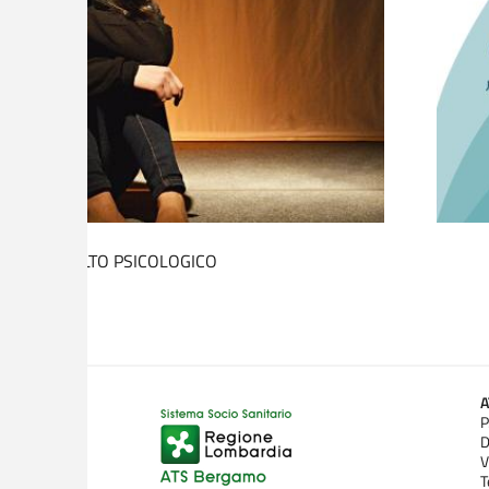
IO DI ASCOLTO PSICOLOGICO
P
D
V
T