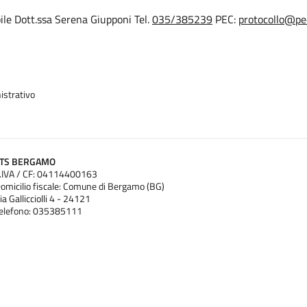
e Dott.ssa Serena Giupponi Tel.
035/385239
PEC:
protocollo@pec
istrativo
ATS BERGAMO
.IVA / CF: 04114400163
omicilio fiscale: Comune di Bergamo (BG)
ia Gallicciolli 4 - 24121
elefono: 035385111