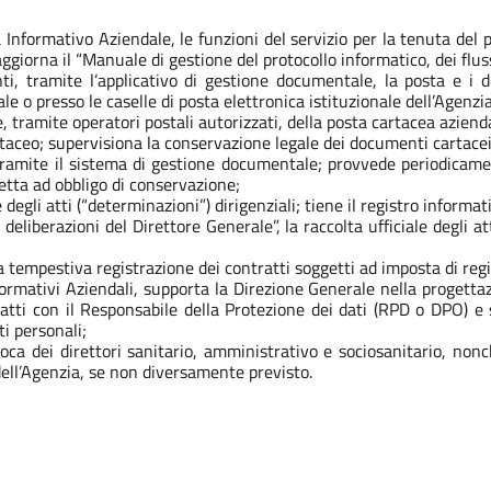
 Informativo Aziendale, le funzioni del servizio per la tenuta del p
ggiorna il “Manuale di gestione del protocollo informatico, dei flus
ti, tramite l’applicativo di gestione documentale, la posta e i d
ale o presso le caselle di posta elettronica istituzionale dell’Agenzi
 tramite operatori postali autorizzati, della posta cartacea aziend
artaceo; supervisiona la conservazione legale dei documenti cartacei
ramite il sistema di gestione documentale; provvede periodicamente
tta ad obbligo di conservazione;
e degli atti (“determinazioni”) dirigenziali; tiene il registro informa
le deliberazioni del Direttore Generale”, la raccolta ufficiale degli att
la tempestiva registrazione dei contratti soggetti ad imposta di reg
formativi Aziendali, supporta la Direzione Generale nella progetta
tatti con il Responsabile della Protezione dei dati (RPD o DPO) e 
ti personali;
oca dei direttori sanitario, amministrativo e sociosanitario, nonc
dell’Agenzia, se non diversamente previsto.