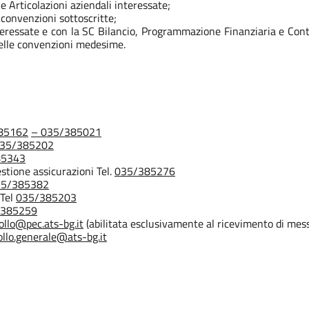
le Articolazioni aziendali interessate;
e convenzioni sottoscritte;
nteressate e con la SC Bilancio, Programmazione Finanziaria e Conta
e delle convenzioni medesime.
85162
– 035/385021
035/385202
85343
gestione assicurazioni Tel.
035/385276
35/385382
 Tel
035/385203
/385259
ollo@pec.ats-bg.it
(abilitata esclusivamente al ricevimento di messa
ollo.generale@ats-bg.it