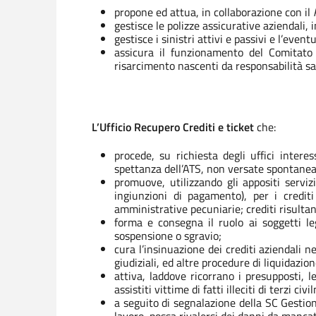
propone ed attua, in collaborazione con il
gestisce le polizze assicurative aziendali,
gestisce i sinistri attivi e passivi e l’eve
assicura il funzionamento del Comitato Va
risarcimento nascenti da responsabilità sa
L’Ufficio Recupero Crediti e ticket
che:
procede, su richiesta degli uffici intere
spettanza dell’ATS, non versate spontanea
promuove, utilizzando gli appositi servizi
ingiunzioni di pagamento), per i crediti
amministrative pecuniarie; crediti risultant
forma e consegna il ruolo ai soggetti leg
sospensione o sgravio;
cura l’insinuazione dei crediti aziendali ne
giudiziali, ed altre procedure di liquidazio
attiva, laddove ricorrano i presupposti, 
assistiti vittime di fatti illeciti di terzi ci
a seguito di segnalazione della SC Gestion