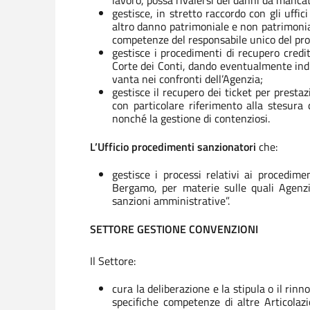
lavoro, possa rivalersi dei danni da mancat
gestisce, in stretto raccordo con gli uffici
altro danno patrimoniale e non patrimonial
competenze del responsabile unico del proc
gestisce i procedimenti di recupero credit
Corte dei Conti, dando eventualmente indi
vanta nei confronti dell’Agenzia;
gestisce il recupero dei ticket per prestazi
con particolare riferimento alla stesura d
nonché la gestione di contenziosi.
L’Ufficio procedimenti sanzionatori
che:
gestisce i processi relativi ai procedime
Bergamo, per materie sulle quali Agenzia
sanzioni amministrative”.
SETTORE GESTIONE CONVENZIONI
Il Settore:
cura la deliberazione e la stipula o il rinn
specifiche competenze di altre Articolazi