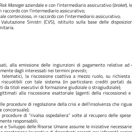
Risk Manager
aziendale e con l’intermediario assicurativo (
broker
), 
 in raccordo con l’intermediario assicurativo;
ntuale contenzioso, in raccordo con l’intermediario assicurativo;
lutazione Sinistri (CVS), istituito sulla base delle disposizion
nitaria.
ssati, alla emissione delle ingiunzioni di pagamento relative ad 
mente dagli interessati nei termini previsti;
 telematici, la riscossione coattiva a mezzo ruolo, su richiesta de
 riscuotibili con tale sistema (in particolare: crediti portati 
i da titoli esecutivi di formazione giudiziale o stragiudiziale);
ittimati alla riscossione esattoriale (agenti della riscossione) 
lle procedure di regolazione della crisi e dell’insolvenza che riguar
ne concorsuale);
le procedure di “rivalsa ospedaliera” volte al recupero delle spes
vilmente responsabili;
e e Sviluppo delle Risorse Umane assume le iniziative necessarie a