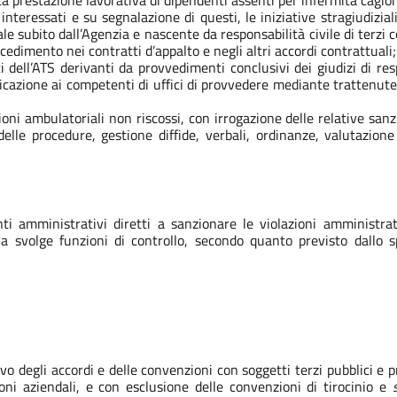
a prestazione lavorativa di dipendenti assenti per infermità cagionat
 interessati e su segnalazione di questi, le iniziative stragiudizial
e subito dall’Agenzia e nascente da responsabilità civile di terzi c
edimento nei contratti d’appalto e negli altri accordi contrattuali
i dell’ATS derivanti da provvedimenti conclusivi dei giudizi di re
cazione ai competenti di uffici di provvedere mediante trattenute
oni ambulatoriali non riscossi, con irrogazione delle relative sanzio
elle procedure, gestione diffide, verbali, ordinanze, valutazione 
nti amministrativi diretti a sanzionare le violazioni amministrat
 svolge funzioni di controllo, secondo quanto previsto dallo sp
ovo degli accordi e delle convenzioni con soggetti terzi pubblici e p
oni aziendali, e con esclusione delle convenzioni di tirocinio e