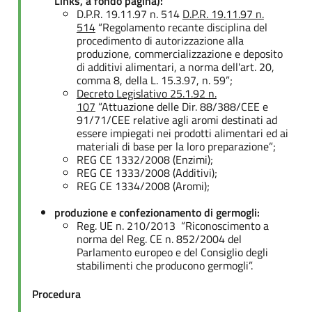
Links, a fondo pagina):
D.P.R. 19.11.97 n. 514
D.P.R. 19.11.97 n.
514
“Regolamento recante disciplina del
procedimento di autorizzazione alla
produzione, commercializzazione e deposito
di additivi alimentari, a norma dell'art. 20,
comma 8, della L. 15.3.97, n. 59”;
Decreto Legislativo 25.1.92 n.
107
“Attuazione delle Dir. 88/388/CEE e
91/71/CEE relative agli aromi destinati ad
essere impiegati nei prodotti alimentari ed ai
materiali di base per la loro preparazione”;
REG CE 1332/2008 (Enzimi);
REG CE 1333/2008 (Additivi);
REG CE 1334/2008 (Aromi);
produzione e confezionamento di germogli:
Reg. UE n. 210/2013 “Riconoscimento a
norma del Reg. CE n. 852/2004 del
Parlamento europeo e del Consiglio degli
stabilimenti che producono germogli”.
Procedura