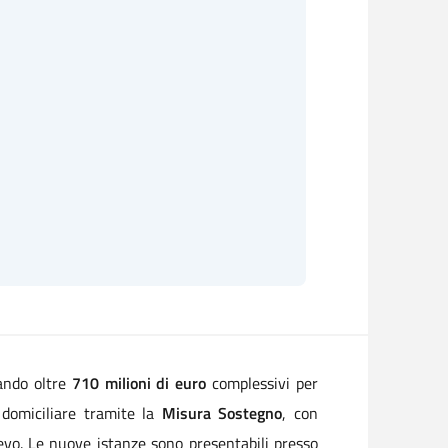
iando oltre
710 milioni di euro
complessivi per
 domiciliare tramite la
Misura Sostegno
, con
ievo. Le nuove istanze sono presentabili presso