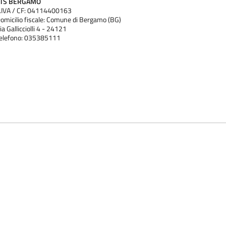
ATS BERGAMO
.IVA / CF: 04114400163
omicilio fiscale: Comune di Bergamo (BG)
ia Gallicciolli 4 - 24121
elefono: 035385111