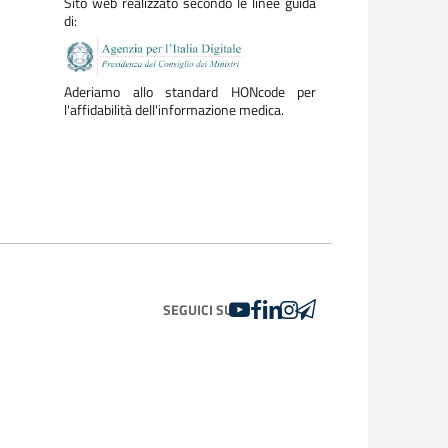
Sito web realizzato secondo le linee guida
di:
Aderiamo allo standard HONcode per
l'affidabilità dell'informazione medica.
YOUTUBE
FACEBOOK
LINKEDIN
INSTAGRAM
TELEGRAM
SEGUICI SU