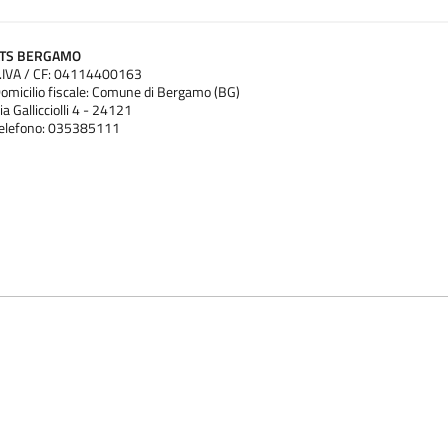
ATS BERGAMO
.IVA / CF: 04114400163
omicilio fiscale: Comune di Bergamo (BG)
ia Gallicciolli 4 - 24121
elefono: 035385111