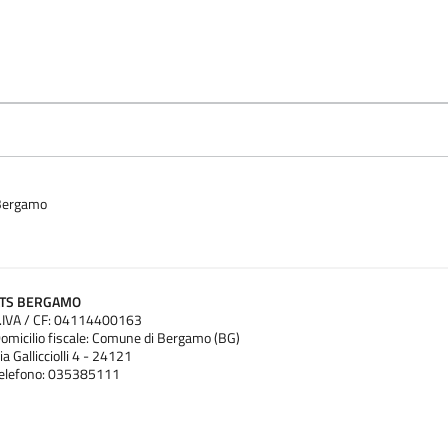
 Bergamo
ATS BERGAMO
.IVA / CF: 04114400163
omicilio fiscale: Comune di Bergamo (BG)
ia Gallicciolli 4 - 24121
elefono: 035385111