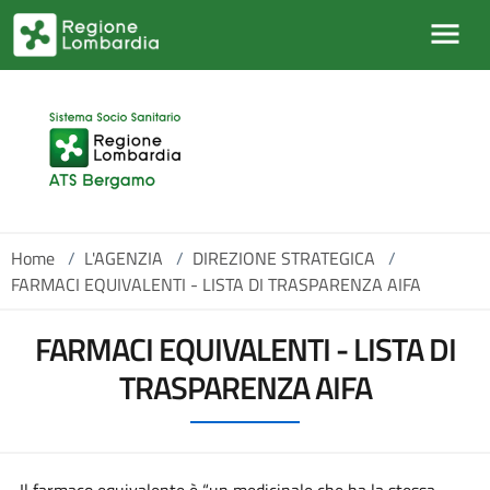
Salta al contenuto principale
Home
/
L'AGENZIA
/
DIREZIONE STRATEGICA
/
FARMACI EQUIVALENTI - LISTA DI TRASPARENZA AIFA
FARMACI EQUIVALENTI - LISTA DI
TRASPARENZA AIFA
Il farmaco equivalente è “un medicinale che ha la stessa