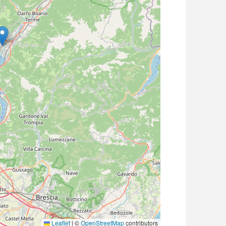
Leaflet
|
©
OpenStreetMap
contributors