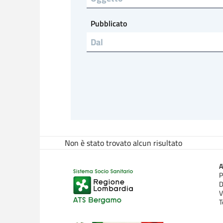
Pubblicato
Non è stato trovato alcun risultato
P
D
V
T