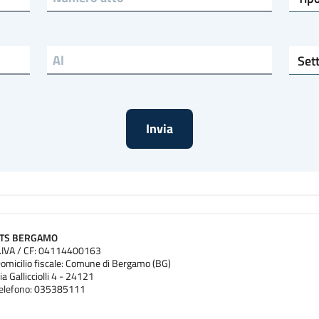
Settore di riferimento
ATS BERGAMO
.IVA / CF: 04114400163
omicilio fiscale: Comune di Bergamo (BG)
ia Gallicciolli 4 - 24121
elefono: 035385111