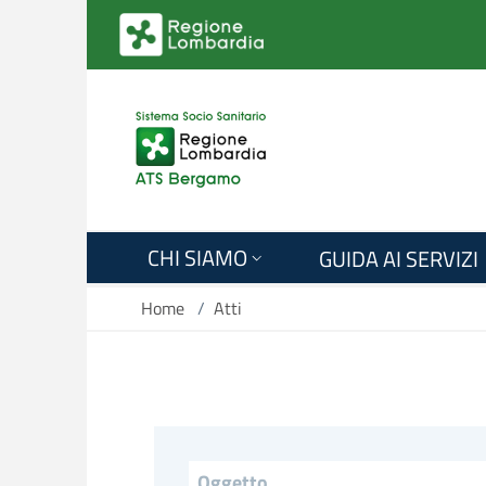
Salta al contenuto principale
CHI SIAMO
GUIDA AI SERVIZI
Home
/
Atti
Titolo (field_titolo_lungo)