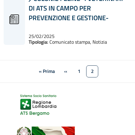
DI ATS IN CAMPO PER
PREVENZIONE E GESTIONE-
25/02/2025
Tipologia:
Comunicato stampa, Notizia
Paginazione
« Prima
‹‹
1
2
Prima pagina
Pagina precedente
Pagina
Pagina attuale