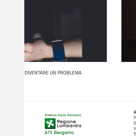
IO DI ASCOLTO PSICOLOGICO
P
D
V
T