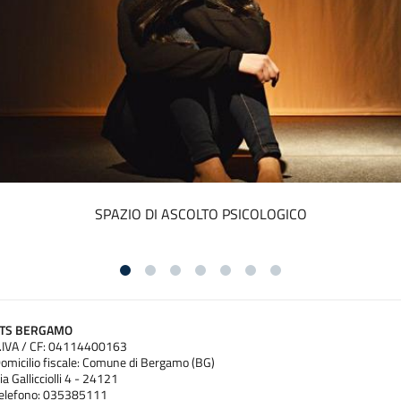
PROGETTO JA-CIRCE
ATS BERGAMO
.IVA / CF: 04114400163
omicilio fiscale: Comune di Bergamo (BG)
ia Gallicciolli 4 - 24121
elefono: 035385111