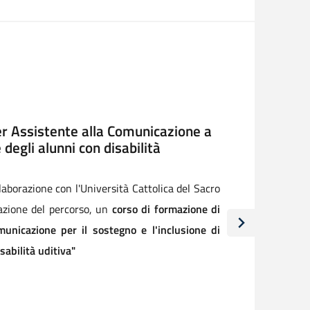
 -area controlli-. XV° rapporto
ttà di Legambiente
orio in Campidoglio a Roma, il 23 luglio